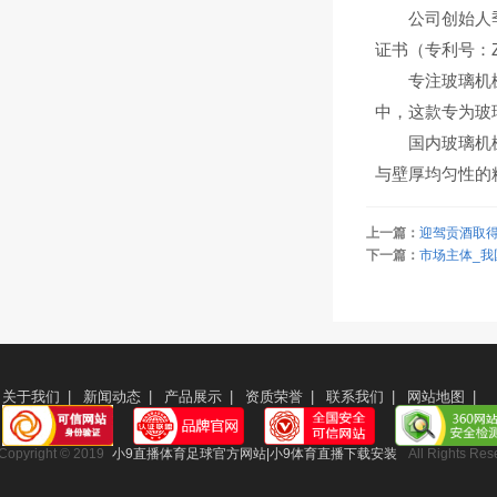
公司创始人季文
证书（专利号：ZL2
专注玻璃机械制
中，这款专为玻璃
国内玻璃机械制
与壁厚均匀性的精
上一篇：
迎驾贡酒取
下一篇：
市场主体_我
关于我们
|
新闻动态
|
产品展示
|
资质荣誉
|
联系我们
|
网站地图
|
Copyright © 2019
小9直播体育足球官方网站|小9体育直播下载安装
All Rights Res