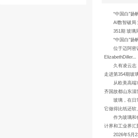
“中国白”扬帆
AI数智破局 
351期 玻璃周刊
“中国白”扬帆
位于迈阿密设计
ElizabethDiller...
久有凌云志，重
走进第354期玻璃
从欧美高端市场
齐国故都山东淄博
玻璃，在日常生
它做得比纸还软、
作为玻璃和化工
计界和工业界汇聚
2026年5月