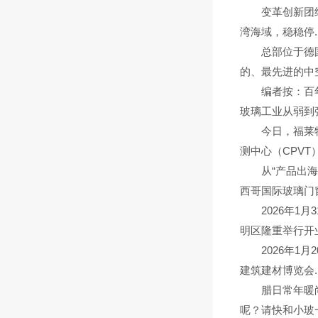
变革创新团结高
湾海域，稳稳停..
总部位于德国的
的、最先进的中空
编者按：百年耀
玻璃工业从弱到强
今日，福莱特集
测中心（CPVT）
从“产品出海”
西哥国际玻璃门窗.
2026年1月
明区隆重举行开业
2026年1月2
建筑建材博览会..
腊日常年暖尚遥
呢？请快和小玻一