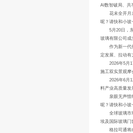
AI数智破局、共享.
花未全开月未圆
呢？请快和小玻一
5月20日，东
玻璃有限公司成立于
作为新一代信息
定发展、拉动有力
2026年5月1
施工双实景观摩会.
2026年6月
料产业高质量发展
泉眼无声惜细流
呢？请快和小玻一
全球玻璃市场突
埃及国际玻璃门窗
格拉司通将向沙特