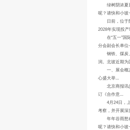
绿树阴浓夏日长
呢？请快和小玻一
日前，位于阳江
2028年实现投产
在“五一”国际
分会副会长单位—
钢铁、煤炭、水
润。北玻近期为国
一、展会概况20
心盛大举...
北京商报讯(记者
订《合作意...
4月24日，上
考察，并开展深度
年年谷雨愁春晚
呢？请快和小玻一