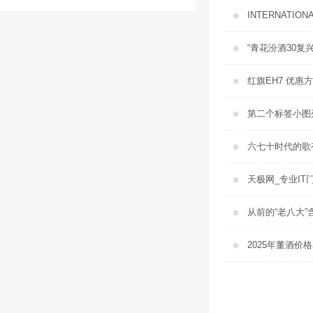
INTERNATIONA
“青花汾酒30复
红旗EH7 优惠
第二个标签小图
六七十时代的歌
天极网_专业IT
从前的“老八大”
2025年董酒价